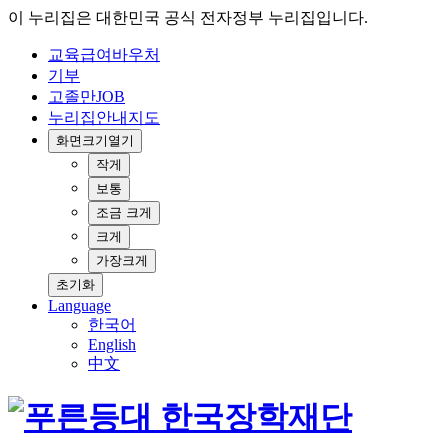
이 누리집은 대한민국 공식 전자정부 누리집입니다.
교육급여바우처
기부
고졸만JOB
누리집안내지도
화면크기
열기
작게
보통
조금 크게
크게
가장크게
초기화
Language
한국어
English
中文