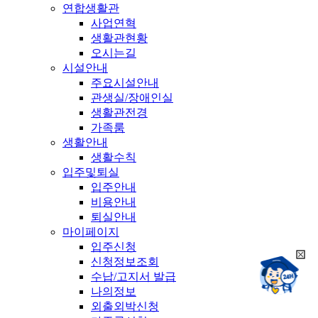
연합생활관
사업연혁
생활관현황
오시는길
시설안내
주요시설안내
관생실/장애인실
생활관전경
가족룸
생활안내
생활수칙
입주및퇴실
입주안내
비용안내
퇴실안내
마이페이지
입주신청
희
신청정보조회
챗봇상담:
망
수납/고지서 발급
24시
봇
채팅상담:
나의정보
9시~18시
닫
희
외출외박신청
기
망