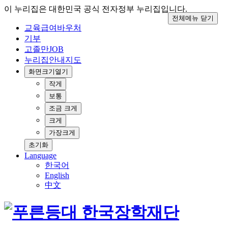
이 누리집은 대한민국 공식 전자정부 누리집입니다.
전체메뉴 닫기
교육급여바우처
기부
고졸만JOB
누리집안내지도
화면크기
열기
작게
보통
조금 크게
크게
가장크게
초기화
Language
한국어
English
中文