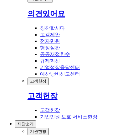
의견있어요
칭찬합시다
고객제안
전자민원
행정심판
공공재정환수
규제혁신
기업성장응답센터
예산낭비신고센터
고객헌장
고객헌장
고객헌장
기업민원 보호 서비스헌장
재단소개
기관현황